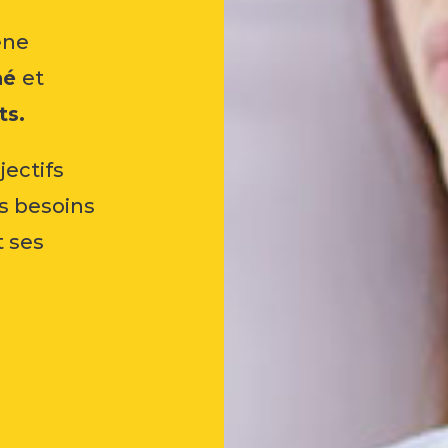
ne
hé
et
ts.
jectifs
s besoins
t ses