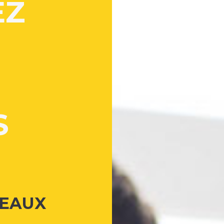
EZ
S
VEAUX