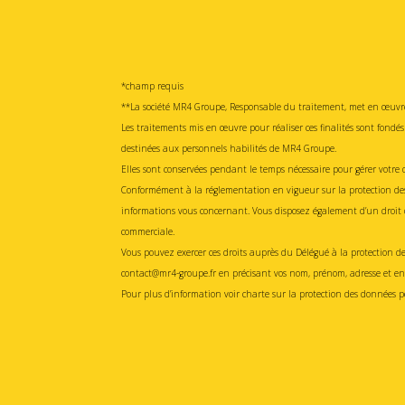
*champ requis
**
La société MR4 Groupe
, Responsable du traitement, met en œuvre
Les traitements mis en œuvre pour réaliser ces finalités sont fondés 
destinées aux personnels habilités de MR4 Groupe
.
Elles sont conservées pendant le temps nécessaire pour gérer votr
Conformément à la réglementation en vigueur sur la protection des do
informations vous concernant. Vous disposez également d’un droit d’
commerciale.
Vous pouvez exercer ces droits auprès du Délégué à la protection de
contact@
mr4-groupe
.fr
en précisant vos nom, prénom, adresse et en 
Pour plus d’information voir charte sur la protection des données p