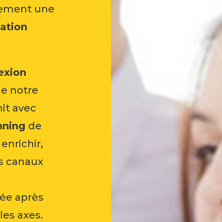
lement une
ation
lexion
ue notre
it avec
nning
de
 enrichir,
es canaux
ée après
les axes.