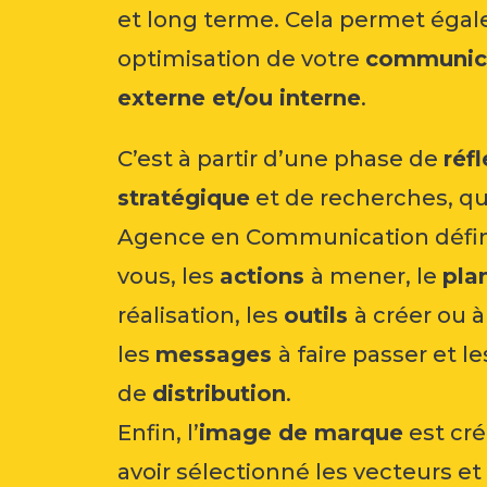
et long terme. Cela permet éga
optimisation de votre
communic
externe
et/ou
interne
.
C’est à partir d’une phase de
réf
stratégique
et de recherches, q
Agence en Communication
défin
vous, les
actions
à mener, le
pla
réalisation, les
outils
à créer ou à
les
messages
à faire passer et l
de
distribution
.
Enfin, l’
image de marque
est cré
avoir sélectionné les vecteurs et 