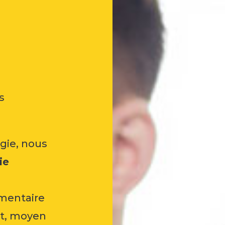
s
égie, nous
ie
mentaire
rt, moyen