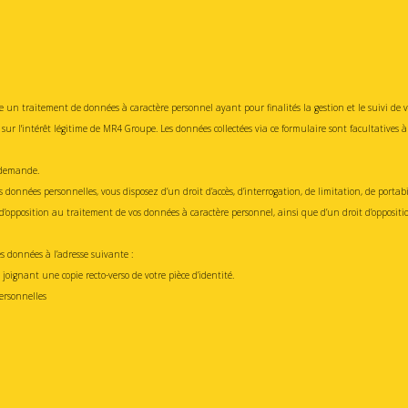
 un traitement de données à caractère personnel ayant pour finalités la gestion et le suivi de
sur l'intérêt légitime de
MR4 Groupe
. Les données collectées via ce formulaire sont facultatives à
e demande.
nnées personnelles, vous disposez d’un droit d’accès, d’interrogation, de limitation, de portabili
opposition au traitement de vos données à caractère personnel, ainsi que d’un droit d’opposition
s données à l’adresse suivante :
joignant une copie recto-verso de votre pièce d’identité.
ersonnelles